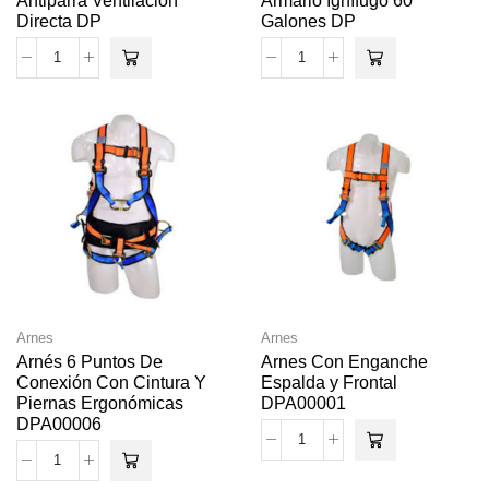
Antiparra Ventilación
Armario Ignífugo 60
Directa DP
Galones DP
Arnes
Arnes
Arnés 6 Puntos De
Arnes Con Enganche
Conexión Con Cintura Y
Espalda y Frontal
Piernas Ergonómicas
DPA00001
DPA00006