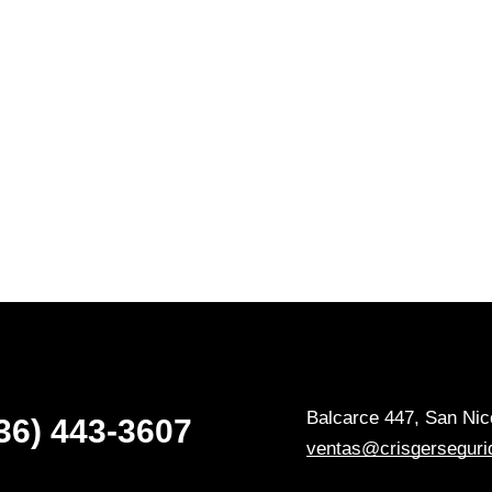
Balcarce 447, San Nico
36) 443-3607
ventas@crisgerseguri