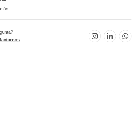
ción
egunta?
tactarnos