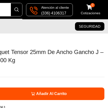
0
Atención al cliente
(336) 4106317
Cotizaciones
SEGURIDAD
iquet Tensor 25mm De Ancho Gancho J –
00 Kg
Añadir Al Carrito
06J