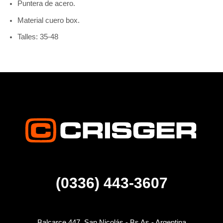
Puntera de acero.
Material cuero box.
Talles: 35-48
(0336) 443-3607
Balcarce 447, San Nicolás - Bs As - Argentina