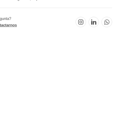
egunta?
tactarnos