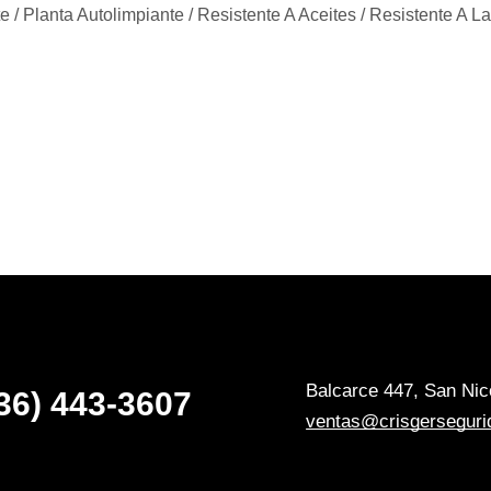
nte / Planta Autolimpiante / Resistente A Aceites / Resistente A 
Balcarce 447, San Nico
36) 443-3607
ventas@crisgerseguri