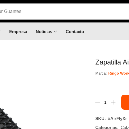
or
Calzado
Empresa
Noticias
Contacto
Zapatilla A
Marca:
Ringo Wor
SKU:
#AirFlyXr
Categorias:
Calz