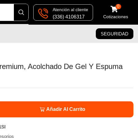
0
Atención al cliente
(336) 4106317
Cotizaciones
SEGURIDAD
Premium, Acolchado De Gel Y Espuma
Añadir Al Carrito
1SI
esorios