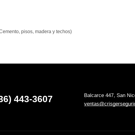
 (Cemento, pisos, madera y techos)
Balcarce 447, San Nico
36) 443-3607
ventas@crisgerseguri