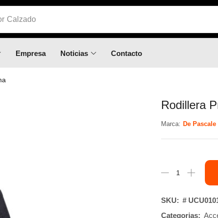
or
Calzado
Empresa
Noticias
Contacto
ma
Rodillera 
Marca:
De Pascale
SKU:
# UCU010
Categorias:
Acc