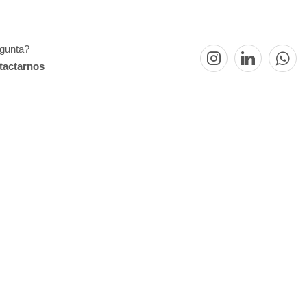
egunta?
tactarnos