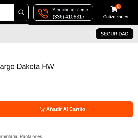
0
Atención al cliente
(336) 4106317
Cotizaciones
SEGURIDAD
Cargo Dakota HW
Añadir Al Carrito
mentaria
,
Pantalones