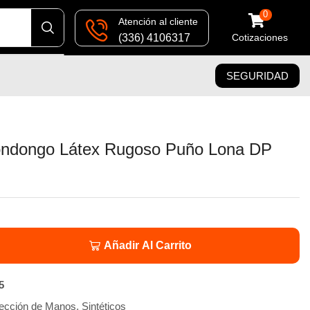
0
Atención al cliente
(336) 4106317
Cotizaciones
SEGURIDAD
ndongo Látex Rugoso Puño Lona DP
Añadir Al Carrito
5
tección de Manos
,
Sintéticos