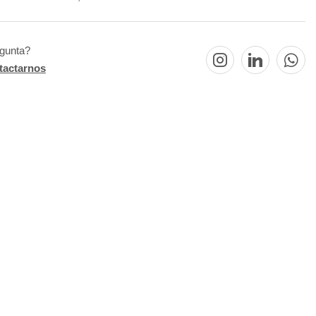
egunta?
tactarnos