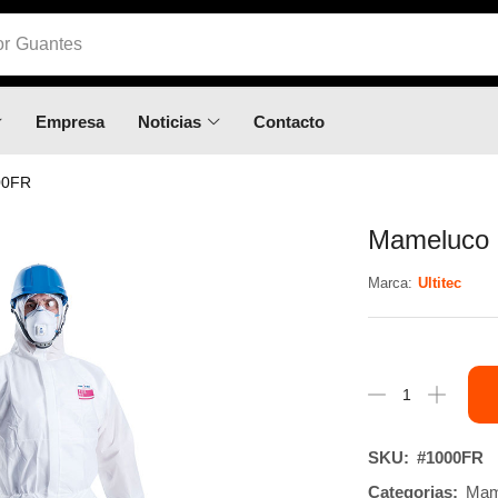
or
Calzado
Empresa
Noticias
Contacto
00FR
Mameluco 
Marca:
Ultitec
SKU:
#1000FR
Categorias:
Mam