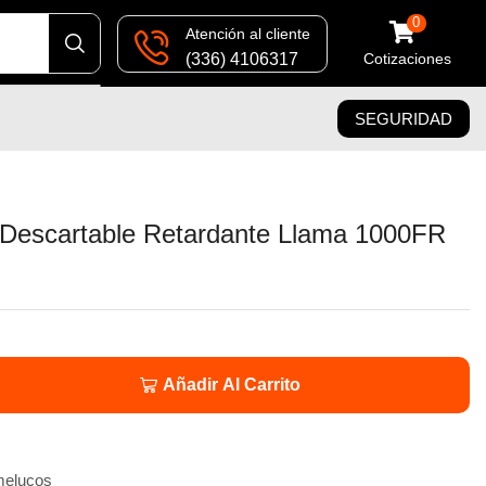
0
Atención al cliente
(336) 4106317
Cotizaciones
SEGURIDAD
Descartable Retardante Llama 1000FR
Añadir Al Carrito
elucos