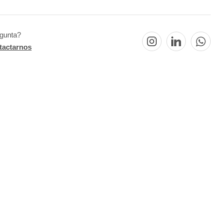
egunta?
tactarnos